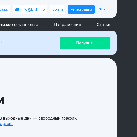
ru
ржка
info@bitfm.io
Войти
Регистрация
льское соглашение
Направления
Статьи
!
и
 В выходные дни — свободный график.
legram
.