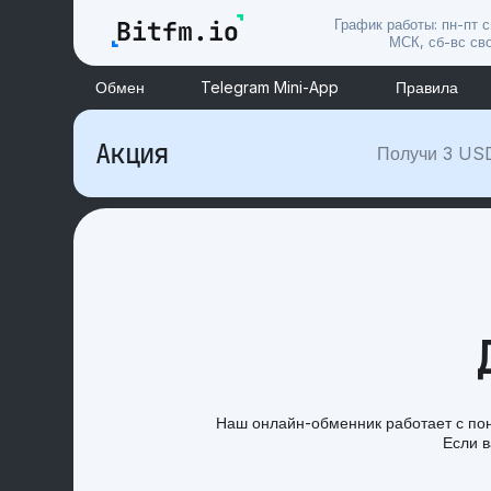
График работы: пн-пт с
МСК, сб-вс св
Обмен
Telegram Mini-App
Правила
Акция
Получи 3 US
Наш онлайн-обменник работает с пон
Если 