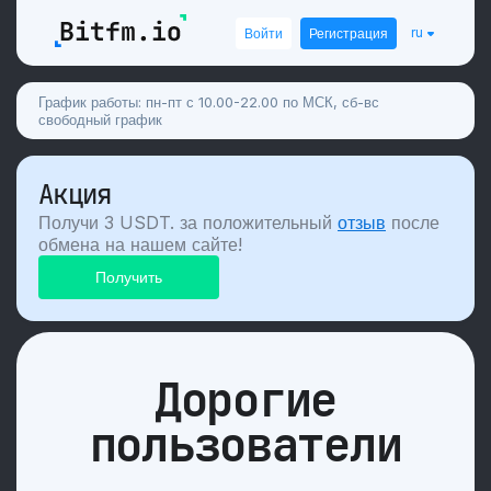
ru
Войти
Регистрация
График работы: пн-пт с 10.00-22.00 по МСК, сб-вс
свободный график
Акция
Получи 3 USDT. за положительный
отзыв
после
обмена на нашем сайте!
Дорогие
пользователи