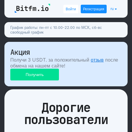
ru
Войти
Регистрация
График работы: пн-пт с 10.00-22.00 по МСК, сб-вс
свободный график
Акция
Получи 3 USDT. за положительный
отзыв
после
обмена на нашем сайте!
Дорогие
пользователи