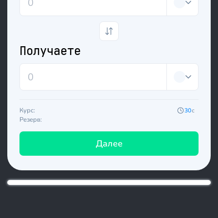
Получаете
Курс:
30
с
Резерв:
Далее