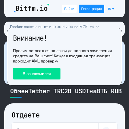
ru
Войти
Регистрация
График работы: пн-пт с 10.00-22.00 по МСК, сб-вс
свободный график
Внимание!
Акция
Просим оставаться на связи до полного зачисления
средств на Ваш счет! Каждая входящая транзакция
Получи 3 USDT. за положительный
отзыв
после
проходит AML проверку
обмена на нашем сайте!
ОбменTether TRC20 USDTнаВТБ RUB
Отдаете