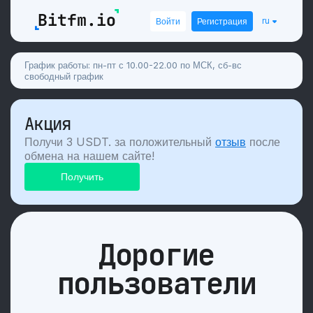
ru
Войти
Регистрация
График работы: пн-пт с 10.00-22.00 по МСК, сб-вс
свободный график
Акция
Получи 3 USDT. за положительный
отзыв
после
обмена на нашем сайте!
Дорогие
пользователи