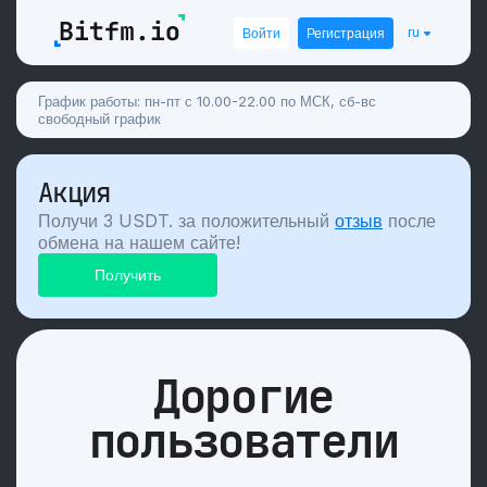
ru
Войти
Регистрация
График работы: пн-пт с 10.00-22.00 по МСК, сб-вс
свободный график
Акция
Получи 3 USDT. за положительный
отзыв
после
обмена на нашем сайте!
Дорогие
пользователи