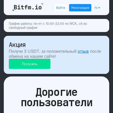
ru
Войти
Регистрация
График работы: пн-пт с 10.00-22.00 по МСК, сб-вс
свободный график
Акция
Получи 3 USDT. за положительный
отзыв
после
обмена на нашем сайте!
Дорогие
пользователи