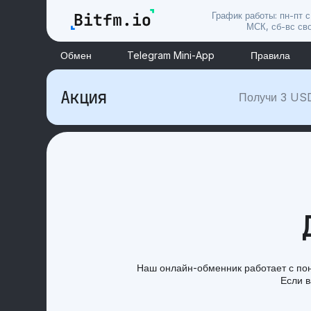
График работы: пн-пт с
МСК, сб-вс св
Обмен
Telegram Mini-App
Правила
Акция
Получи 3 US
Наш онлайн-обменник работает с пон
Если 