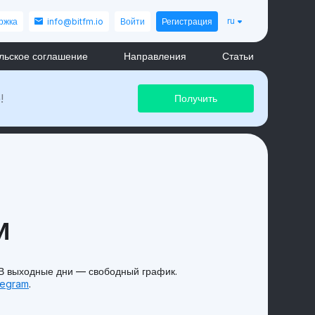
ru
ржка
info@bitfm.io
Войти
Регистрация
льское соглашение
Направления
Статьи
!
и
 В выходные дни — свободный график.
legram
.