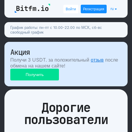
ru
Войти
Регистрация
График работы: пн-пт с 10.00-22.00 по МСК, сб-вс
свободный график
Акция
Получи 3 USDT. за положительный
отзыв
после
обмена на нашем сайте!
Дорогие
пользователи