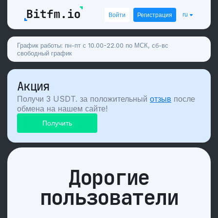
ru
Войти
Регистрация
График работы: пн-пт с 10.00-22.00 по МСК, сб-вс
свободный график
Акция
Получи 3 USDT. за положительный
отзыв
после
обмена на нашем сайте!
Дорогие
пользователи