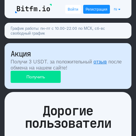
ru
Войти
Регистрация
График работы: пн-пт с 10.00-22.00 по МСК, сб-вс
свободный график
Акция
Получи 3 USDT. за положительный
отзыв
после
обмена на нашем сайте!
Дорогие
пользователи