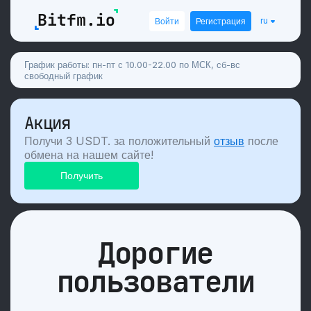
ru
Войти
Регистрация
График работы: пн-пт с 10.00-22.00 по МСК, сб-вс
свободный график
Акция
Получи 3 USDT. за положительный
отзыв
после
обмена на нашем сайте!
Дорогие
пользователи